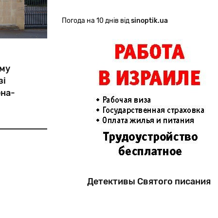
Погода на 10 днів від
sinoptik.ua
ому
зі
ена-
ласністю
сля війни
и оголосив
стю, але
Детективы Святого писания