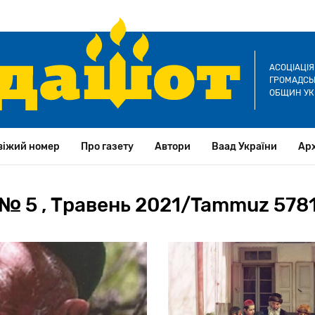
АСОЦІАЦІ
ГРОМАДСЬК
ОБЩИН УК
віжий номер
Про газету
Автори
Ваад України
Арх
№ 5 , Травень 2021/Tammuz 578