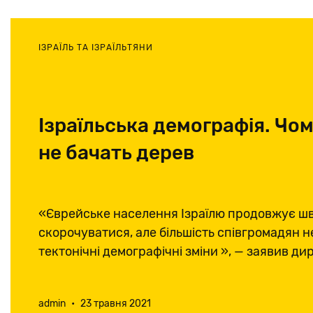
ІЗРАЇЛЬ ТА ІЗРАЇЛЬТЯНИ
Ізраїльська демографія. Чом
не бачать дерев
«Єврейське населення Ізраїлю продовжує ш
скорочуватися, але більшість співгромадян н
тектонічні демографічні зміни », — заявив д
ізраїльської міграційної політики Йонатан Як
admin
•
23 травня 2021