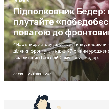
ІНТЕРВ'Ю
Підполковник Бедер: 
плутайте «побєдобєсі
повагою до фронтови
«Нас використовували як затичку, кидаючи 
ділянки фронту», — каже 97-річний уроджене
ізраїльтянин Григорій Самуїлович Бедер.
admin
•
23 травня 2021