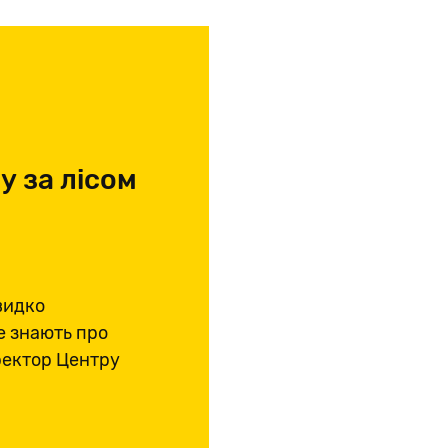
у за лісом
видко
е знають про
иректор Центру
убович.