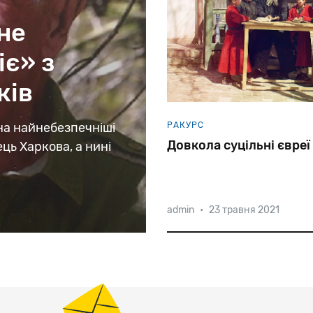
не
є» з
ків
на найнебезпечніші
РАКУРС
Довкола суцільні євреї
ць Харкова, а нині
admin
•
23 травня 2021
Більшість єврейських етні
діаспори мають близькосх
походження. Генетично на
близькі до євреїв палестин
ізраїльські бедуїни