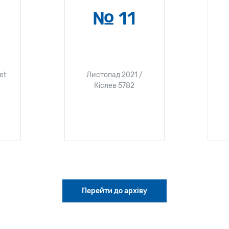
№ 11
et
Листопад 2021 /
Кіслев 5782
Перейти до архіву