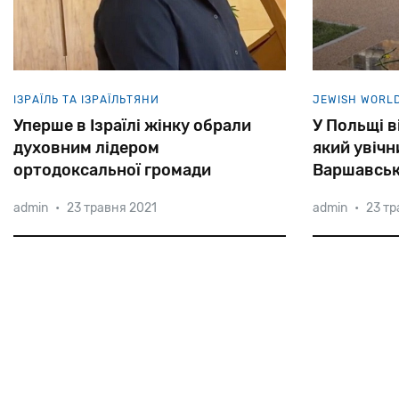
ІЗРАЇЛЬ ТА ІЗРАЇЛЬТЯНИ
JEWISH WORL
Уперше в Ізраїлі жінку обрали
У Польщі в
духовним лідером
який увічн
ортодоксальної громади
Варшавськ
admin
•
23 травня 2021
admin
•
23 тр
Раббаніт Шира Мірвіс очолить
Скляний куб
ортодоксальну синагогу Шірат
заповіт 19-р
Хатамар у релігійному поселенні
так вигляда
Ефрат на південь від Єрусалиму.
п'ятачку, де
Кандидатуру
захований
багатодітної матері підтримали 83% прихожан.
так званий 