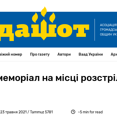
АСОЦІАЦІ
ГРОМАДСЬК
ОБЩИН УК
віжий номер
Про газету
Автори
Ваад України
Арх
меморіал на місці розстрі
 23 травня 2021 / Tammuz 5781
~5 min for read