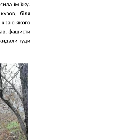
сила їм їжу.
кузов, біля
а краю якого
пав, фашисти
кидали туди