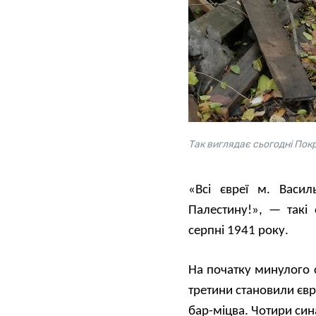
Так виглядає сьогодні Пок
«Всі євреї м. Васил
Палестину!», — такі 
серпні 1941 року.
На початку минулого с
третини становили євре
бар-міцва. Чотири син