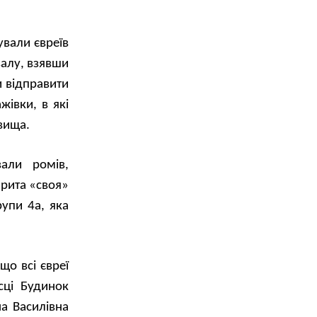
ували євреїв
залу, взявши
и відправити
жівки, в які
овища.
али ромів,
ирита «своя»
рупи 4а, яка
що всі євреї
сці Будинок
на Василівна