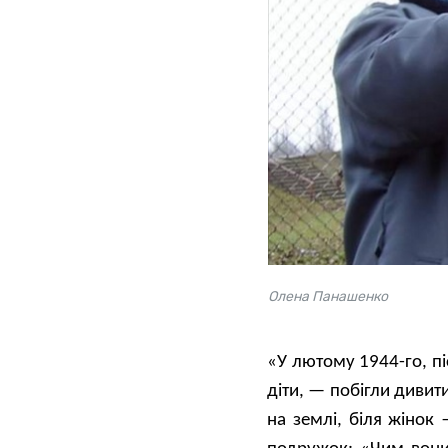
Олена Панашенко
«У лютому 1944-го, пі
діти, — побігли диви
на землі, біля жінок 