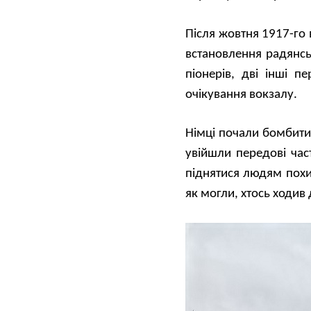
Після жовтня 1917-го 
встановлення радянсь
піонерів, дві інші 
очікування вокзалу.
Німці почали бомбити 
увійшли передові час
піднятися людям похил
як могли, хтось ходив