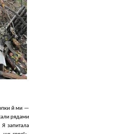
копки й ми —
жали рядами
. Я запитала