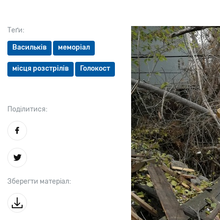
Теґи:
Васильків
меморіал
місця розстрілів
Голокост
Поділитися:
Зберегти матеріал: