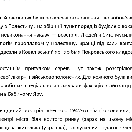
сті й околицях були розклеєні оголошення, що зобов'яз
ду в Палестину» на збірний пункт поряд із будівлею вок
За невиконання наказу — розстріл. Людей нібито мусил
потім пароплавом у Палестину. Вранці під'їхали ванта
відвезли в Ковалівський яр і яр біля Покровського клад
станнім притулком євреїв. Тут також розстрілюв
евої лікарні і військовополонених. Для кожного була в
ї «роботи» спеціально ангажували фахівців з айнзатцг
ми в Бабиному Яру.
е єдиний розстріл. «Весною 1942-го німці оголосили, 
центрі міста біля критого ринку (зараз на цьому мі
місцева жителька (українка), заслужений педагог Оле