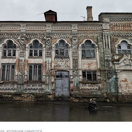
лу, колишня синагога