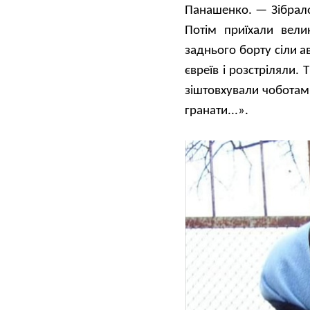
Панашенко. — Зібралос
Потім приїхали вели
заднього борту сіли 
євреїв і розстріляли.
зіштовхували чоботам
гранати...».