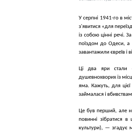
У серпні 1941-го в мі
з'явитися «для переїз
із собою цінні речі. 
поїздом до Одеси, а 
завантажили євреїв і 
Ці два яри стали о
душевнохворих із місц
яма. Кажуть, для ціє
займалася і вбивства
Це був перший, але н
повинні зібратися в 
культури), — згадує 