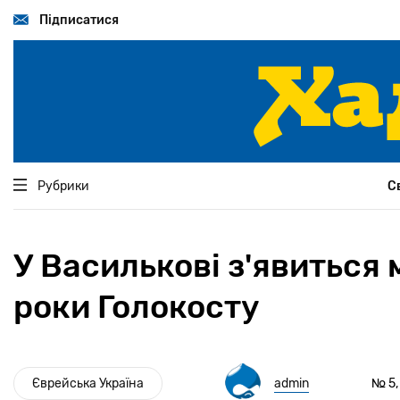
Перейти
до
Підписатися
основного
вмісту
Рубрики
С
У Василькові з'явиться 
роки Голокосту
Єврейська Україна
admin
№ 5,