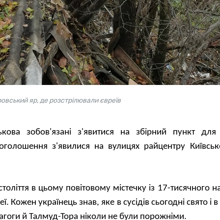
ровський яр, де розстрілювали євреїв
ькова зобов'язані з'явитися на збірний пункт для
оголошення з'явилися на вулицях райцентру Київсько
толіття в цьому повітовому містечку із 17-тисячного н
ї. Кожен українець знав, яке в сусідів сьогодні свято і 
агоги й Талмуд-Тора ніколи не були порожніми.