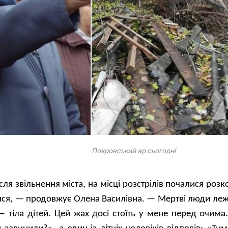
Покровський яр сьогодні
сля звільнення міста, на місці розстрілів почалися роз
тися, — продовжує Олена Василівна. — Мертві люди ле
— тіла дітей. Цей жах досі стоїть у мене перед очима