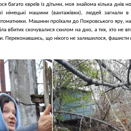
я багато євреїв із дітьми, моя знайома кілька днів но
кі німецькі машини (вантажівки), людей загнали в 
автоматники. Машини проїхали до Покровського яру, н
 Тіла вбитих скочувалися схилом на дно, а тих, хто не в
и. Переконавшись, що нікого не залишилося, фашисти 