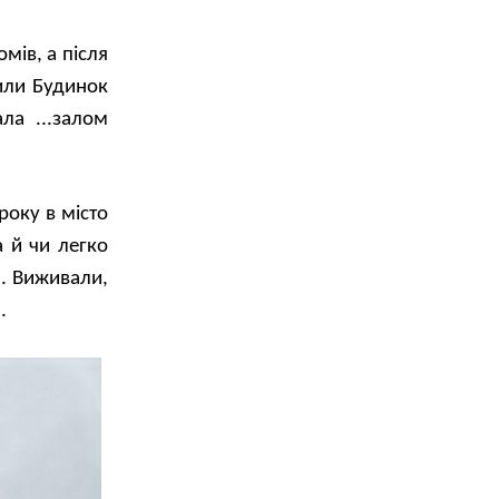
мів, а після
рили Будинок
ла ...залом
року в місто
а й чи легко
.. Виживали,
.