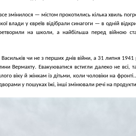
все змінилося — містом прокотились кілька хвиль погро
кої влади у євреїв відібрали синагоги — в одній відк
перетворили на школи, а найбільша перед війною ста
Васильків чи не з перших днів війни, а 31 липня 1941 
тини Вермахту. Евакуюватися встигли далеко не всі, т
ого віку й жінкам із дітьми, коли чоловіки на фронті.
 дворами у пошуках їжі, інші змінювали речі на продукти