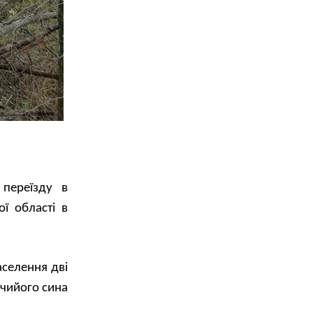
 переїзду в
ї області в
аселення дві
в чийого сина