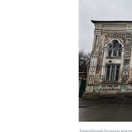
Занедбаний будинок вокза