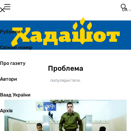
Перейти
до
основного
вмісту
Проблема
популярні теги: