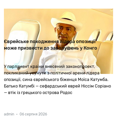
Єврейське походження лідера опозиції
може призвести до заворушень у Конго
У парламент країни внесений законопроект,
покликаний усунути з політичної арени лідера
опозиції, сина єврейського біженця Моїса Катумба.
Батько Катумбі — сефардський еврей Ніссім Соріано
— втік із грецького острова Родос
admin
•
06 серпня 2026