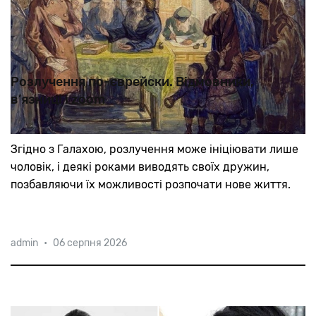
Розлучення по-єврейски. Відмовники,
в’язниці і zoom
Згідно
з
Галахою,
розлучення
може
ініціювати
лише
чоловік,
і
деякі
роками
виводять
своїх
дружин,
позбавляючи
їх
можливості
розпочати
нове
життя.
admin
•
06 серпня 2026