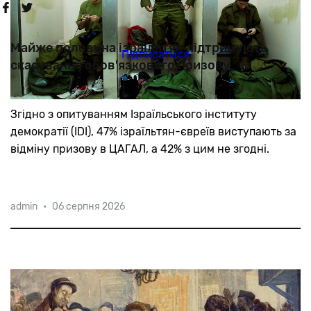
Майже половина ізраїльтян підтримують
скасування обов'язкового призову
Згідно
з
опитуванням
Ізраїльського
інституту
демократії
(IDI),
47%
ізраїльтян-євреїв
виступають
за
відміну
призову
в
ЦАГАЛ,
а
42%
з
цим
не
згодні.
admin
•
06 серпня 2026