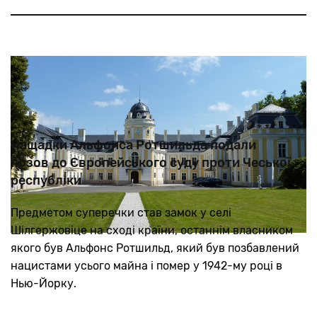
Нащадки Альфонса Ротшильда подали
позов до Європейського суду проти Чеської
республіки
Предметом суперечки став замок у селі
Шілгержовіце на сході країни, останнім власником
якого був Альфонс Ротшильд, який був позбавлений
нацистами усього майна і помер у 1942-му році в
Нью-Йорку.