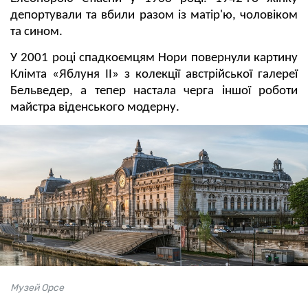
депортували та вбили разом із матір'ю, чоловіком
та сином.
У 2001 році спадкоємцям Нори повернули картину
Клімта «Яблуня II» з колекції австрійської галереї
Бельведер, а тепер настала черга іншої роботи
майстра віденського модерну.
Музей Орсе