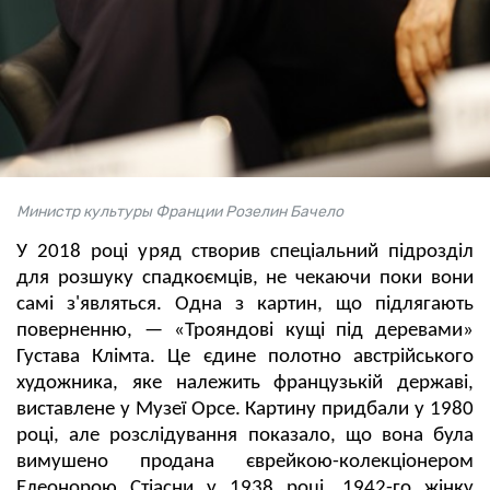
Министр культуры Франции Розелин Бачело
У 2018 році уряд створив спеціальний підрозділ
для розшуку спадкоємців, не чекаючи поки вони
самі з'являться. Одна з картин, що підлягають
поверненню, — «Трояндові кущі під деревами»
Густава Клімта. Це єдине полотно австрійського
художника, яке належить французькій державі,
виставлене у Музеї Орсе. Картину придбали у 1980
році, але розслідування показало, що вона була
вимушено продана єврейкою-колекціонером
Елеонорою Стіасни у 1938 році. 1942-го жінку