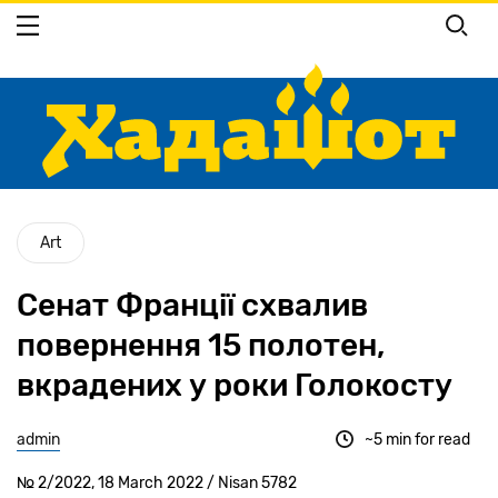
Перейти
до
основного
вмісту
Art
Сенат Франції схвалив
повернення 15 полотен,
вкрадених у роки Голокосту
admin
~5 min for read
№ 2/2022, 18 March 2022 / Nisan 5782