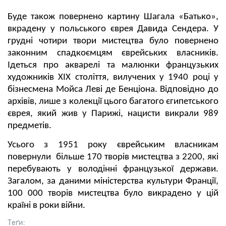
Буде також повернено картину Шагала «Батько»,
вкрадену у польського єврея Давида Сендера. У
грудні чотири твори мистецтва було повернено
законним спадкоємцям єврейських власників.
Ідеться про акварелі та малюнки французьких
художників XIX століття, вилучених у 1940 році у
бізнесмена Мойса Леві де Бенціона. Відповідно до
архівів, лише з колекції цього багатого єгипетського
єврея, який жив у Парижі, нацисти викрали 989
предметів.
Усього з 1951 року єврейським власникам
повернули більше 170 творів мистецтва з 2200, які
перебувають у володінні французької держави.
Загалом, за даними міністерства культури Франції,
100 000 творів мистецтва було викрадено у цій
країні в роки війни.
Теґи: