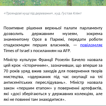
«Трояндові кущі під деревами», худ. Густав Клімт
Позитивне рішення верхньої палати парламенту
дозволить державним музеям, зокрема
знаменитому Орсе в Парижі, передати роботи
спадкоємцям перших власників, —
повідомляє
Times of Israel з посиланням на AFP.
Міністр культури Франції Розелін Бачело назвала
цей крок «історичним», зазначивши, що вперше за
70 років уряд вжив заходів для повернення творів
мистецтва, «одержаних під час окупації на тлі
антисемітських переслідувань». Міністр назвала
закон «першим етапом» у поверненні артефактів,
які «досі зберігаються у державних колекціях, але
які не повинні там знаходитися».