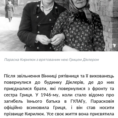
Параска Кирилюк з врятованим нею Грицем Діклером
Після звільнення Вінниці рятівниця та її вихованець
повернулися до будинку Діклерів, де до них
приєдналися брати, які повернулися з фронту та
сестра Гриця. У 1946-му, коли стало відомо про
загибель їхнього батька в ГУЛАГу, Парасковія
офіційно всиновила Гриця, і він став носити
прізвище Кирилюк. Усе своє життя вона присвятила