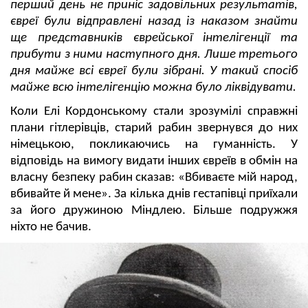
перший день не приніс задовільних результатів,
євреї були відправлені назад із наказом знайти
ще представників єврейської інтелігенції та
прибути з ними наступного дня. Лише третього
дня майже всі євреї були зібрані. У такий спосіб
майже всю інтелігенцію можна було ліквідувати.
Коли Елі Кордонському стали зрозумілі справжні
плани гітлерівців, старий рабин звернувся до них
німецькою, покликаючись на гуманність. У
відповідь на вимогу видати інших євреїв в обмін на
власну безпеку рабин сказав: «Вбиваєте мій народ,
вбивайте й мене». За кілька днів гестапівці приїхали
за його дружиною Міндлею. Більше подружжя
ніхто не бачив.