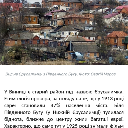
Вид на Єрусалимку з Південного Бугу. Фото: Сергій Мороз
У Вінниці є старий район під назвою Єрусалимка.
Етимологія прозора, за огляду на те, що у 1913 році
євреї становили 47% населення міста. Біля
Південного Бугу (у Нижній Єрусалимці) тулилася
біднота, ближче до центру жили багатші євреї.
Характерно, що саме тут у 1925 році знімали фільм