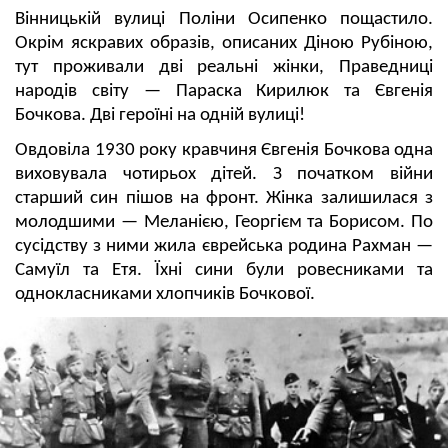
Вінницькій вулиці Поліни Осипенко пощастило.
Окрім яскравих образів, описаних Діною Рубіною,
тут проживали дві реальні жінки, Праведниці
народів світу — Параска Кирилюк та Євгенія
Бочкова. Дві героїні на одній вулиці!
Овдовіла 1930 року кравчиня Євгенія Бочкова одна
виховувала чотирьох дітей. З початком війни
старший син пішов на фронт. Жінка залишилася з
молодшими — Меланією, Георгієм та Борисом. По
сусідству з ними жила єврейська родина Рахман —
Самуїл та Етя. Їхні сини були ровесниками та
однокласниками хлопчиків Бочкової.