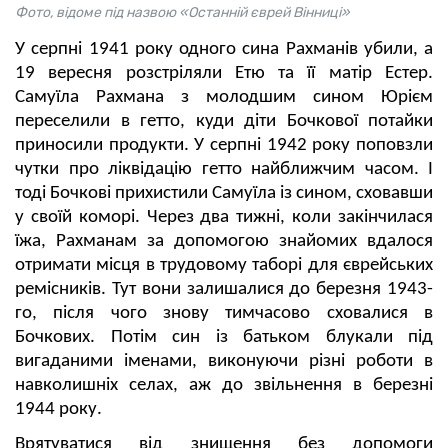
Фото, відоме під назвою «Останній єврей Вінниці»
У серпні 1941 року одного сина Рахманів убили, а
19 вересня розстріляли Етю та її матір Естер.
Самуїла Рахмана з молодшим сином Юрієм
переселили в гетто, куди діти Бочкової потайки
приносили продукти. У серпні 1942 року поповзли
чутки про ліквідацію гетто найближчим часом. І
тоді Бочкові прихистили Самуїла із сином, сховавши
у своїй коморі. Через два тижні, коли закінчилася
їжа, Рахманам за допомогою знайомих вдалося
отримати місця в трудовому таборі для єврейських
ремісників. Тут вони залишалися до березня 1943-
го, після чого знову тимчасово сховалися в
Бочкових. Потім син із батьком блукали під
вигаданими іменами, виконуючи різні роботи в
навколишніх селах, аж до звільнення в березні
1944 року.
Врятуватися від знищення без допомоги