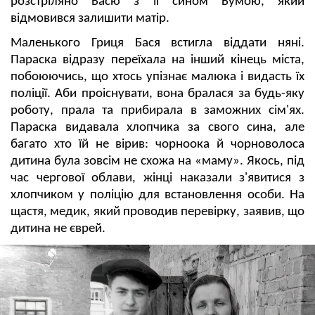
розстріляно Басю з її сином Бумою, який
відмовився залишити матір.
Маленького Гриця Бася встигла віддати няні.
Параска відразу переїхала на інший кінець міста,
побоюючись, що хтось упізнає малюка і видасть їх
поліції. Аби проіснувати, вона бралася за будь-яку
роботу, прала та прибирала в заможних сім'ях.
Параска видавала хлопчика за свого сина, але
багато хто їй не вірив: чорноока й чорноволоса
дитина була зовсім не схожа на «маму». Якось, під
час чергової облави, жінці наказали з'явитися з
хлопчиком у поліцію для встановлення особи. На
щастя, медик, який проводив перевірку, заявив, що
дитина не єврей.