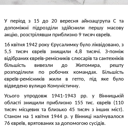
У період з 15 до 20 вересня айнзацгрупа С та
допоміжні підрозділи здійснили першу масову
акцію, розстрілявши приблизно 9 тисяч євреїв.
16 квітня 1942 року Єрусалимку було ліквідовано, з
5,5 тисяч євреїв знищили 4,8 тисячі. З-поміж
відібраних євреїв-ремісників слюсарів та сантехніків
більшість вивезли до Житомира, решту
розподілили по робочих командах. Більшість
євреїв-ремісників жили в гетто, під яке було
відведено вулицю Комуністичну.
Усього упродовж 1941-1943 рр. у Вінницькій
області знищили приблизно 155 тис. євреїв (110
тисяч місцевих та близько 45 тисяч з інших міст).
Станом на 1 квітня 1944 р. у Вінниці налічувалося
76 євреїв, врятованих за допомогою сусідів.