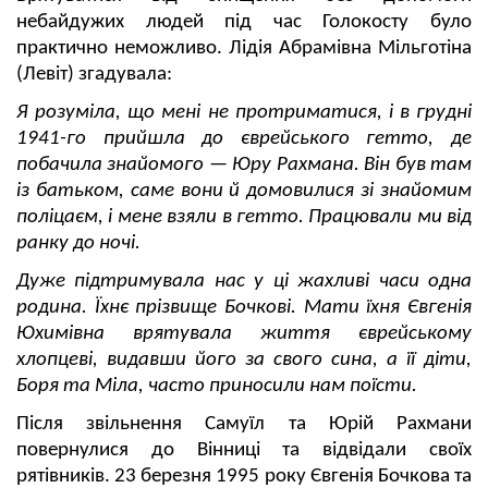
небайдужих людей під час Голокосту було
практично неможливо. Лідія Абрамівна Мільготіна
(Левіт) згадувала:
Я розуміла, що мені не протриматися, і в грудні
1941-го прийшла до єврейського гетто, де
побачила знайомого — Юру Рахмана. Він був там
із батьком, саме вони й домовилися зі знайомим
поліцаєм, і мене взяли в гетто. Працювали ми від
ранку до ночі.
Дуже підтримувала нас у ці жахливі часи одна
родина. Їхнє прізвище Бочкові. Мати їхня Євгенія
Юхимівна врятувала життя єврейському
хлопцеві, видавши його за свого сина, а її діти,
Боря та Міла, часто приносили нам поїсти.
Після звільнення Самуїл та Юрій Рахмани
повернулися до Вінниці та відвідали своїх
рятівників. 23 березня 1995 року Євгенія Бочкова та