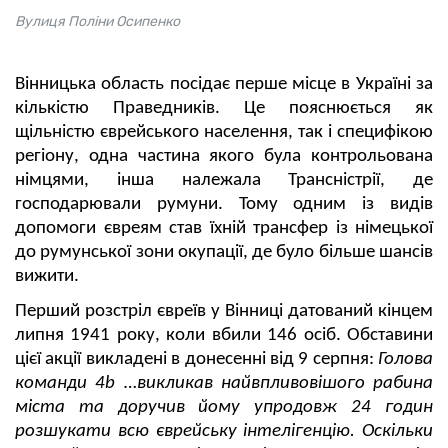
Вулиця Поліни Осипенко
Вінницька область посідає перше місце в Україні за
кількістю Праведників. Це пояснюється як
щільністю єврейського населення, так і специфікою
регіону, одна частина якого була контрольована
німцями, інша належала Трансністрії, де
господарювали румуни. Тому одним із видів
допомоги євреям став їхній трансфер із німецької
до румунської зони окупації, де було більше шансів
вижити.
Перший розстріл євреїв у Вінниці датований кінцем
липня 1941 року, коли вбили 146 ос
іб
. Обставини
цієї акції викладені в донесенні від 9 серпня:
Голова
команди 4b …викликав найвпливовішого рабина
міста та доручив йому упродовж 24 годин
розшукати всю єврейську інтелігенцію. Оскільки