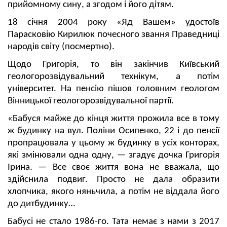
прийомному сину, а згодом і його дітям.
18 січня 2004 року «Яд Вашем» удостоїв
Парасковію Кирилюк почесного звання Праведниці
народів світу (посмертно).
Щодо Григорія, то він закінчив Київський
геологорозвідувальний технікум, а потім
університет. На пенсію пішов головним геологом
Вінницької геологорозвідувальної партії.
«Бабуся майже до кінця життя прожила все в тому
ж будинку на вул. Поліни Осипенко, 22 і до пенсії
пропрацювала у цьому ж будинку в усіх конторах,
які змінювали одна одну, — згадує дочка Григорія
Ірина. — Все своє життя вона не вважала, що
здійснила подвиг. Просто не дала образити
хлопчика, якого няньчила, а потім не віддала його
до дитбудинку…
Бабусі не стало 1986-го. Тата немає з нами з 2017