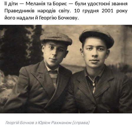
її діти — Меланія та Борис — були удостоєні звання
Праведників народів світу. 10 грудня 2001 року
його надали й Георгію Бочкову.
Георгій Бочков з Юрієм Рахманом (справа)