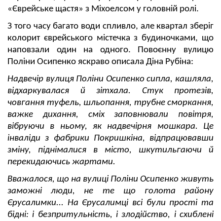
«Єврейське щастя» з Міхоелсом у головній ролі.
З того часу багато води спливло, але квартал зберіг
колорит єврейського містечка з будиночками, що
наповзали один на одного. Повоєнну вулицю
Поліни Осипенко яскраво описала Діна Рубіна:
Надвечір вулиця Поліни Осипенко сипла, кашляла,
відхаркувалася й зітхала. Стук протезів,
човгання туфель, шльопання, трубне сморкання,
важке дихання, сміх заповнювали повітря,
вібруючи в ньому, як надвечірня мошкара. Це
інваліди з фабрики Покришкіна, відпрацювавши
зміну, піднімалися в місто, шкутильгаючи й
перекидаючись жартами.
Вважалося, що на вулиці Поліни Осипенко живуть
заможні люди, не те що голота району
Єрусалимки... На Єрусалимці всі були прості та
бідні: і безпритульність, і злодійство, і схиблені