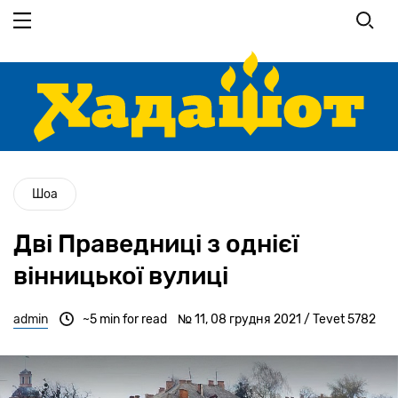
Перейти
до
основного
вмісту
Шоа
Дві Праведниці з однієї
вінницької вулиці
admin
~5 min for read
№ 11, 08 грудня 2021 / Tevet 5782