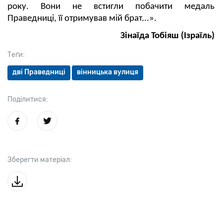
року. Вони не встигли побачити медаль
Праведниці, її отримував мій брат...».
Зінаїда Тобіяш (Ізраїль)
Теґи:
дві Праведниці
вінницька вулиця
Поділитися:
Зберегти матеріал: