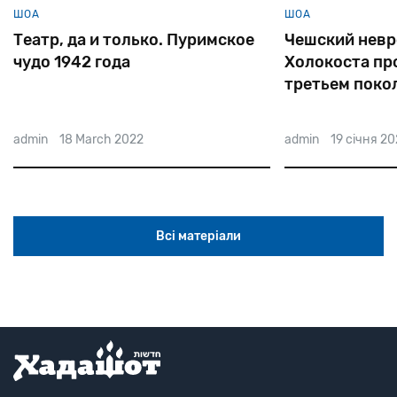
ШОА
ШОА
Чешский невролог: травма
В Румынии по
Холокоста проявляется и в
дипломата, в
третьем поколении
1200 евреев 
гетто
admin
19 січня 2022
admin
21 січня 2
Всі матеріали