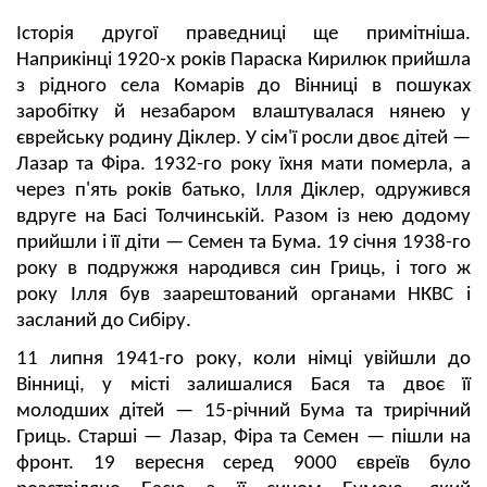
Історія другої праведниці ще примітніша.
Наприкінці 1920-х років Параска Кирилюк прийшла
з рідного села Комарів до Вінниці в пошуках
заробітку й незабаром влаштувалася нянею у
єврейську родину Діклер. У сім'ї росли двоє дітей —
Лазар та Фіра. 1932-го року їхня мати померла, а
через п'ять років батько, Ілля Діклер, одружився
вдруге на Басі Толчинській. Разом
і
з нею додому
прийшли і її діти — Семен та Бума. 19 січня 1938-го
року в подружжя народився син Гриць, і того ж
року Ілля був заарештований органами НКВС і
засланий до Сибіру.
11 липня 1941-го року, коли німці увійшли до
Вінниці, у місті залишалися Бася та двоє її
молодших дітей — 15-річний Бума та трирічний
Гриць. Старші — Лазар, Фіра та Семен — пішли на
фронт. 19 вересня серед 9000 євреїв було