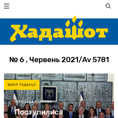
Перейти
до
основного
вмісту
№ 6 , Червень 2021/Av 5781
ВИБІР РЕДАКЦІЇ
СЕРЙОЗНА РОЗМОВА
Поступилися