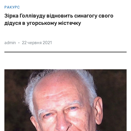
РАКУРС
Зірка Голлівуду відновить синагогу свого
дідуся в угорському містечку
admin
•
22 червня 2021
Дід дворазової володарки «Золотого глобуса»
Джеймі Лі Кертіс і батько знаменитого коміка Тоні
Кертіса (Шварца) народився в крихітному містечку
Матесалька у 80 кілометрах від Дебрецена, де на
століття була знач
початку XX