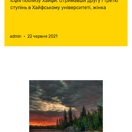
Ісфія поблизу Хайфи. Отримавши другу і третю
ступінь в Хайфському університеті, жінка
зробила постдокторат у Парижі, а
повернувшись, очолила кафедру нейробіології в
альма-матер.
admin
•
22 червня 2021