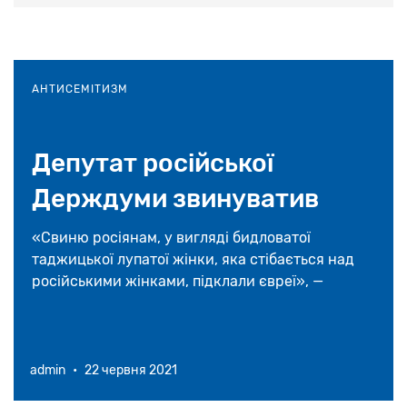
АНТИСЕМІТИЗМ
Депутат російської
Держдуми звинуватив
євреїв у провалі Маніжи на
«Cвиню росіянам, у вигляді бидловатої
таджицької лупатої жінки, яка стібається над
Євробаченні
російськими жінками, підклали євреї», —
написав депутат від «Єдиної Росії» В'ячеслав
Лисаков.
admin
•
22 червня 2021