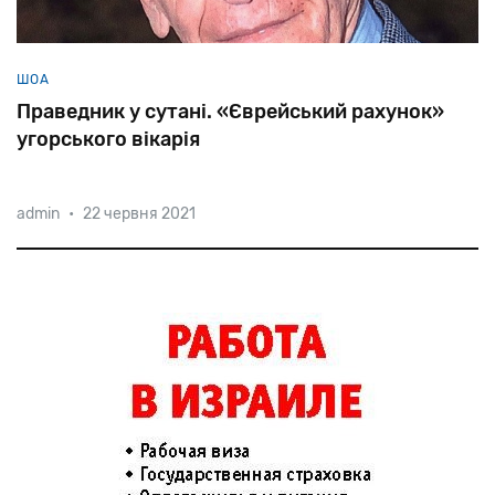
ШОА
Праведник у сутані. «Єврейський рахунок»
угорського вікарія
admin
•
22 червня 2021
Історики
ставлять
Тібора
Баранського
в
один
ряд
з
Раулем
Валленбергом,
адже
зусиллями
тихого
героя
було
врятовано
від
7000
до
12000
євреїв.