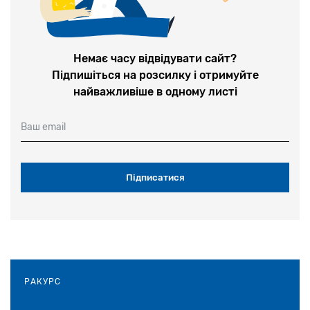
1-2 липня у Києві відбудеться
конференція «Єврейська спадщина в
Україні: Досвід та перспективи
досліджень»
Немає часу відвідувати сайт?
Підпишіться на розсилку і отримуйте
28 червня 2026
найважливіше в одному листі
У Теплицькій громаді на Вінничині
Ваш email
вшанували пам’ять невинних жертв
Голокосту
28 травня 2026
«Єврейська громада в Україні
скорочується через війну, а не через
антисемітизм»: Співпрезидент Вааду
України Едуард Шифрін виступив на сесії
РАКУРС
ВЄК у Женеві