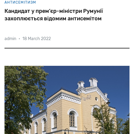
АНТИСЕМІТИЗМ
Кандидат у прем’єр-міністри Румунії
захоплюється відомим антисемітом
admin
•
18 March 2022
Почесний
президент
партії
AUR
Калін
Джорджеску
заявив,
що
фашист
і
антисеміт,
лідер
легіонерів
Корнеліу
Кодряну
«боровся
за
моральність
людини».