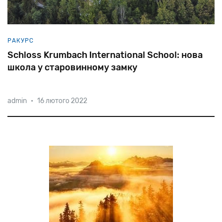
РАКУРС
Schloss Krumbach International School: нова
школа у старовинному замку
admin
•
16 лютого 2022
У світі зростає затребуваність міжнародної освіти.
Наявність престижного атестату та вільне володіння
декількома мовами стає запорукою успішного
майбутнього. Особливо, якщо це атестат
Гоґвортсу – першої та єд
справжнього