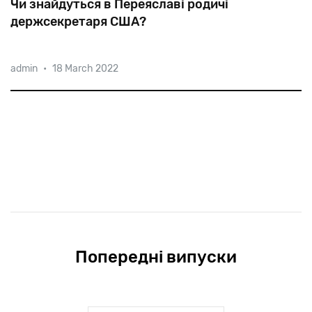
Чи знайдуться в Переяславі родичі
держсекретаря США?
admin
•
18 March 2022
Коли
в
1874
році
Янкель
Блінкін
переїхав
із
Золотоноші
до
Переяслава,
євреї
складали
до
40%
населення
цього
повітового
міста.
Попередні випуски