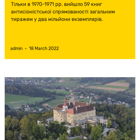
першими
Тільки в 1970-1971 рр. вийшло 59 книг
антисіоністської спрямованості загальним
тиражем у два мільйони екземплярів.
admin
•
18 March 2022