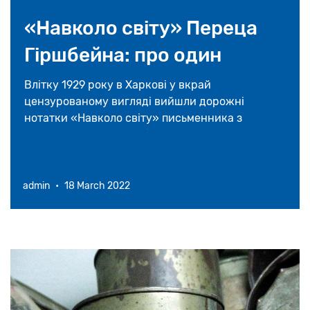
16 травня 2026
«Навколо свiту» Переца
На Закарпатті відновлять унікальну
Гіршбейна: про один
синагогу у селі Великі Ком’яти
«вільний» переклад з
Влітку 1929 року в Харкові у вкрай
23 квітня 2026
цензурованому вигляді вийшли дорожні
їдишу на українську
нотатки «Навколо свiту» письменника з
Америки Переца Гіршбейна.
admin
•
18 March 2022