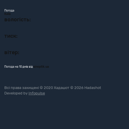
Погода
Київ
вологість:
тиск:
вітер:
Погода на 10 днів від
sinoptik.ua
Всі права захищені © 2020 Хадашот © 2026 Hadashot
Developed by
Infopulse