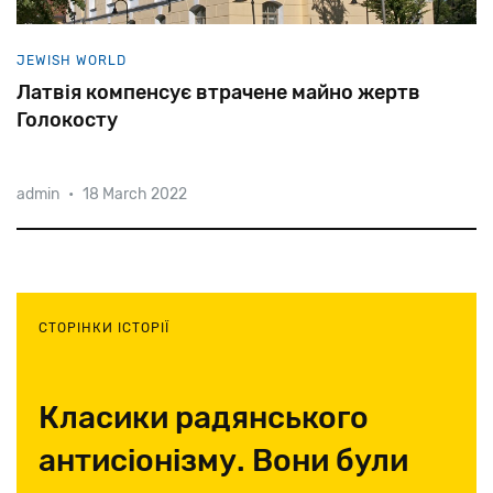
JEWISH WORLD
Латвія компенсує втрачене майно жертв
Голокосту
admin
•
18 March 2022
64
голосами
проти
21
парламент
Латвії
проголосував
за
«Закон
про
добровільну
компенсацію
латвійській
єврейскій
громаді».
Переговори
тривали
майже
17
років.
СТОРІНКИ ІСТОРІЇ
Класики радянського
антисіонізму. Вони були