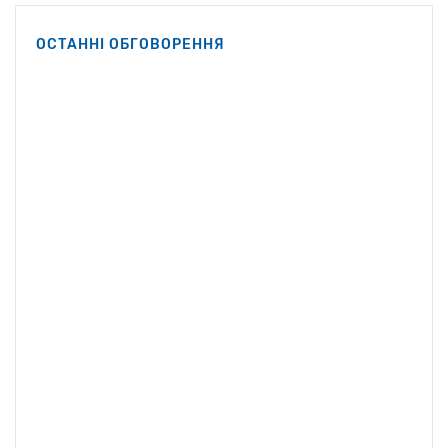
Кеннеді-молодший.
Вашингтоні Роберт Ф.
ОСТАННІ ОБГОВОРЕННЯ