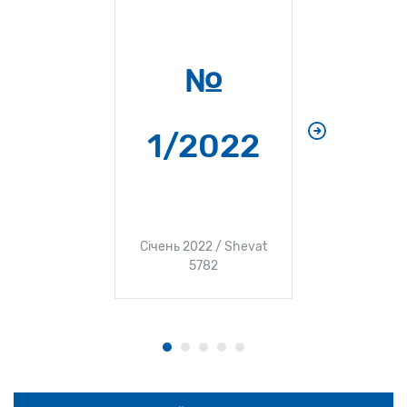
№
№
1/2022
Грудень 2
5
Січень 2022 / Shevat
5782