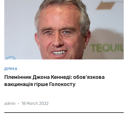
ДУМКА
Племінник Джона Кеннеді: обов’язкова
вакцинація гірше Голокосту
admin
•
18 March 2022
«Навіть у гітлерівській Німеччині можна було
перетнути Альпи і потрапити у Швейцарію, можна
було заховатися на горищі, як це зробила Ганна
Франк», — заявив на митінгу антиваксерів у