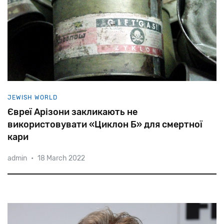
JEWISH WORLD
Євреї Арізони закликають не
використовувати «Циклон Б» для смертної
кари
admin
•
18 March 2022
Як
відомо,
за
допомогою
Zyklon
B
було
умертвлено
1,1
мільйона
осіб
в
газових
камерах
Освенціма-Біркенау,
Майданека
та
інших
таборів
смерті.