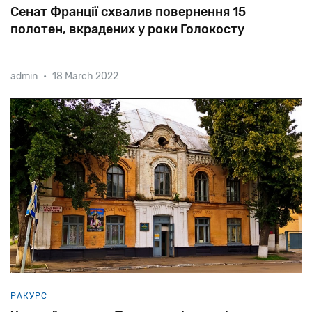
Сенат Франції схвалив повернення 15
полотен, вкрадених у роки Голокосту
admin
•
18 March 2022
Рішення
верхньої
палати
парламенту
дозволить
музеям
передати
роботи
нащадкам
єврейських
власників.
РАКУРС