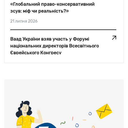
«Глобальний право-консервативний
зсув: міф чи реальність?»
21 липня 2026
Ваад України взяв участь у Форумі
національних директорів Всесвітнього
Єврейського Конгресу
05 липня 2026
«Для мене єврей — це єврей. Немає
значення, де він живе. Ми — одна
родина»: Едуард Шифрін для Jewish Post
And News
28 червня 2026