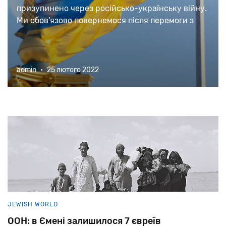
призупинено через російсько-українську війну.
Ми обов'язово повернемося після перемоги з
новими текстами та матеріалами.
admin
•
25 лютого 2022
JEWISH WORLD
ООН: в Ємені залишилося 7 євреїв